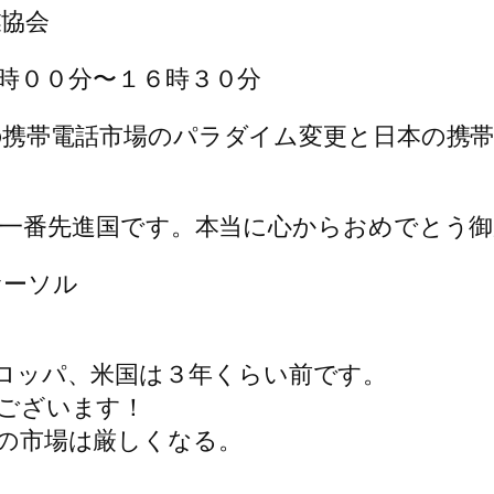
業協会
時００分〜１６時３０分
携帯電話市場のパラダイム変更と日本の 携
一番先進国です。 本当に心からおめでとう
ァーソル
ロッパ、米国は３年くらい前です。
ございます！
の市場は厳しくなる。