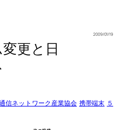
2009/01/19
ム変更と日
ス
通信ネットワーク産業協会
携帯端末
５