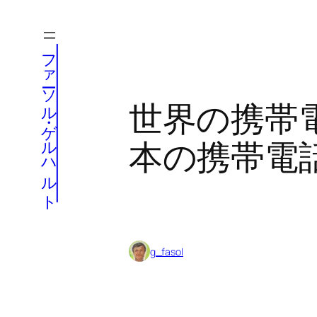
内
容
ファーソル・ゲルハルト
を
ス
キ
世界の携帯
ッ
プ
本の携帯電
g_fasol