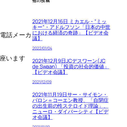
他の投稿
2021年12月16日 ミカエル・”ミッ
キー”・アドルフソン「日本の中世
における経済の奇跡」【ビデオ会
帯電話メーカ
議】
2022/01/04
御座います
2021年12月9日JCデスワーン(JC
de Swaan) 「投資の社会的価値」
【ビデオ会議】
2021/12/09
2021年11月19日サー・サイモン・
バロン＝コーエン教授、「自閉症
の出生前の性ステロイド理論」、
ニューロ・ダイバーシティ【ビデ
オ会議】
2021/11/19