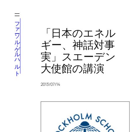
内
容
を
ファーソル・ゲルハルト
ス
「日本のエネル
キ
ギー、神話対事
ッ
プ
実」スエーデン
大使館の講演
2013/07/14