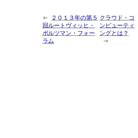
←
２０１３年の第５
クラウド・コ
回ルートヴィッヒ・
ンピューティ
ボルツマン・フォー
ングとは？
ラム
→