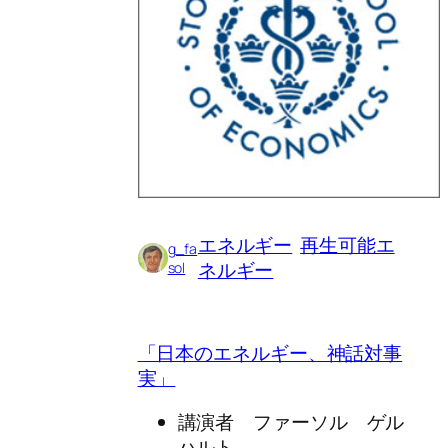
エネルギー
再生可能エ
g_fa
ネルギー
sol
「日本のエネルギー、神話対事
実」
講演者 ファーソル ゲル
ハルト