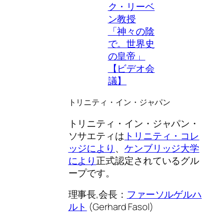
ク・リーベ
ン教授
「神々の陰
で。世界史
の皇帝」
【ビデオ会
議】
トリニティ・イン・ジャパン
トリニティ・イン・ジャパン・
ソサエティは
トリニティ
・
コレ
ッジにより
、
ケンブリッジ大学
により
正式認定されているグル
ープです。
理事長,会長：
ファーソルゲルハ
ルト
(Gerhard Fasol)