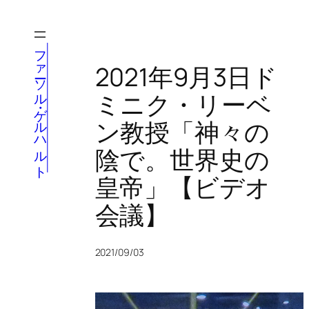
内
容
を
ファーソル・ゲルハルト
ス
2021年9月3日ド
キ
ミニク・リーベ
ッ
プ
ン教授「神々の
陰で。世界史の
皇帝」【ビデオ
会議】
2021/09/03